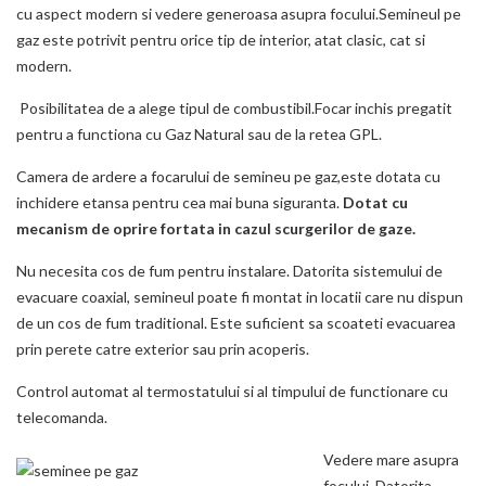
cu aspect modern si vedere generoasa asupra focului.Semineul pe
gaz este potrivit pentru orice tip de interior, atat clasic, cat si
modern.
Posibilitatea de a alege tipul de combustibil.Focar inchis pregatit
pentru a functiona cu Gaz Natural sau de la retea GPL.
Camera de ardere a focarului de semineu pe gaz,este dotata cu
inchidere etansa pentru cea mai buna siguranta.
Dotat cu
mecanism de oprire fortata in cazul scurgerilor de gaze.
Nu necesita cos de fum pentru instalare. Datorita sistemului de
evacuare coaxial, semineul poate fi montat in locatii care nu dispun
de un cos de fum traditional. Este suficient sa scoateti evacuarea
prin perete catre exterior sau prin acoperis.
Control automat al termostatului si al timpului de functionare cu
telecomanda.
Vedere mare asupra
focului. Datorita