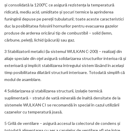
și consolidată la 1200ºC ce asigură rezistența la temperatură
ridicată, mediu acid, umiditate și șocuri termice la aprinderea
funinginii depuse pe pereții tubulaturii; toate aceste caracteristici
duc la posibilitatea folosirii hornurilor pentru evacuarea gazelor
produse de arderea oricărui tip de combustibil – solid (lemn,
cărbune, peleți), lichid (păcură) sau gaz.
3 Stabilizatorii metalici (la sistemul WULKAN C-200) – realizaţi din
aliaje speciale din oţel asigură solidarizarea structurilor interioa ră și
exterioară și implicit stabilizarea întregului sistem lăsând în același
timp posibilitatea dilatării structurii interioare. Totodată simplifi că
modul de asamblare.
4 Solidarizarea și stabilizarea structurii, izolație termică
suplimentară – stratul de vată minerală de înaltă densitate de la
sistemele WULKAN CI se recomandă în special în cazul utilizării
cazanelor cu temperatură joasă.
5 Grilă de ventilare – asigură accesul la colectorul de condens și
totodată alimentarea cu aer a canalelor de ventilare afl ate între