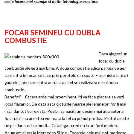
acele focare mai scumpe si detin tehnologia acestora.
FOCAR SEMINEU CU DUBLA
COMBUSTIE
Daca alegeti un
focar cu dubla
combustie alegeti mai bine. A doua combustie adica partea de aer
care intra in focar se face prin peretele din spate – are niste fante (
gaurele ) prin care intra aerul si astfel se realizeaza o mai buna
combustie.
Beneficii – flacara arde mai proeminent, iti va face placere sa vezi
jocul flacarilor. De data asta cioturile nearse ale lemnelor for fi mai
mici dar tot vor exista. Posibil sa gasiti un design mai atragator al
focarului sau acestea vor arata la fel ca primul produs. Pretul creste
un pic dar cred ca merita. Catalogat cred eu la un ford modeo.
Acum am ajuns la Mercedes SLine . Focarele cele mai noi, moderne,