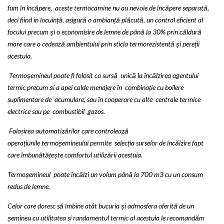
fum în încăpere, aceste termocamine nu au nevoie de încăpere separată,
deci fiind în locuință, asigură o ambianță plăcută, un control eficient al
focului precum și o economisire de lemne de până la 30% prin căldură
mare care o cedează ambientului prin sticla termorezistentă și pereții
acestuia.
Termoșemineul poate fi folosit ca sursă unică la încălzirea agentului
termic precum și a apei calde menajere în combinație cu boilere
suplimentare de acumulare, sau în cooperare cu alte centrale termice
electrice sau pe combustibil gazos.
Folosirea automatizărilor care controlează
operațiunile termoșemineului permite selecția surselor de încălzire fapt
care îmbunătățește comfortul utilizării acestuia.
Termoșemineul poate încălzi un volum până la 700 m3 cu un consum
redus de lemne.
Celor care doresc să îmbine atât bucuria și admosfera oferită de un
șemineu cu utilitatea si randamentul termic al acestuia le recomandăm