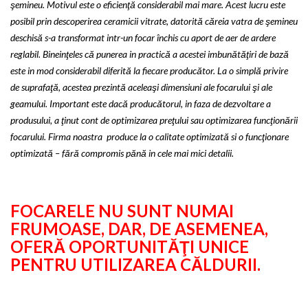
şemineu. Motivul este o eficienţă considerabil mai mare. Acest lucru este
posibil prin descoperirea ceramicii vitrate, datorită căreia vatra de şemineu
deschisă s-a transformat intr-un focar închis cu aport de aer de ardere
reglabil. Bineinţeles că punerea in practică a acestei imbunătăţiri de bază
este in mod considerabil diferită la fiecare producător. La o simplă privire
de suprafaţă, acestea prezintă aceleaşi dimensiuni ale focarului şi ale
geamului. Important este dacă producătorul, in faza de dezvoltare a
produsului, a ţinut cont de optimizarea preţului sau optimizarea funcţionării
focarului. Firma noastra produce la o calitate optimizată si o funcţionare
optimizată – fără compromis pănă in cele mai mici detalii.
FOCARELE NU SUNT NUMAI
FRUMOASE, DAR, DE ASEMENEA,
OFERĂ OPORTUNITĂŢI UNICE
PENTRU UTILIZAREA CĂLDURII.