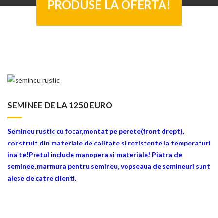
PRODUSE LA OFERTA!
SEMINEE DE LA 1250 EURO
Semineu rustic cu focar,montat pe perete(front drept),
construit din materiale de calitate si rezistente la temperaturi
inalte!Pretul include manopera si materia
le! Piatra de
seminee, marmura pentru semineu, vopseaua de semineuri sunt
alese de catre clienti.