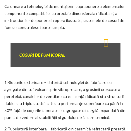
Ca urmare a tehnologiei de montaj prin suprapunere a elementelor
componente compatibile, cu precizie dimensionala ridicata si, a
instructiunilor de punere in opera ilustrate, sistemele de cosuri de
fum se construiesc foarte simplu.
COSURI DE FUM ICOPAL
1 Blocurile exterioare – datorită tehnologiei de fabricare cu
agregate din tuf vulcanic prin vibropresare, a grosimii crescute a
peretelui, canalelor de ventilare cu efi ciență ridicată și a structurii
dublu sau triplu stratifi cate au performanțe superioare cu până la
50% faţă de coșurile fabricate cu agregate din argilă expandată din
punct de vedere al stabilității și gradului de izolare termică.
2 Tubulatură interioară – fabricată din ceramică refractară presată