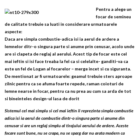
Pentru a alege un
focar de semineu
de calitate trebuie sa luati in considerare urmatoarele
aspecte:
Daca are simpla combustie-adica isi ia aerul de ardere a
lemnelor ditr-o singura parte si anume prin cenusar, acolo unde
are si clapeta de reglaj al aerului. Acest tip de focar este cel
mai ieftin si isi face treaba la fel ca si celelalte- ganditi-va ca
este un fel de Logan al focarelor – merge incet si cu siguranta.
De mentionat ar fi urmatoarele: geamul trebuie sters aproape
zilnic pentru ca se afuma foarte repede, raman coioturi de
lemne nearse in focar, pentru ca nu prea au cum sa arda de tot
si bineinteles design-ul lasa de dorit
Sistemul cel mai simplu si cel mai ieftin il reprezinta simpla combustie
adica isi ia aerul de combustie dintr-o singura parte si anume din
cenusar si are un reglaj simplu al tirajului aerului de ardere. Aceste
focare sunt bune, nu se crapa, nu se sparg dar nu arata modern ca