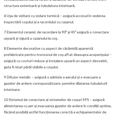
structura exterioară și tubulatura interioară.
6 Ușa de vizitare cu izolare termică – asigură accesul în vederea
inspectării coșului și a racordului cu cazanul.
7 Elementul ceramic de racordare la 90º și 45º asigură o conectare
ușoară și sigură a cazanului la coș.
8 Elemente decorative cu aspect de cărămidă aparentă
prefabricate pentru tronsonul de coș afl at deasupra acoperișului –
asigură cu costuri reduse și instalare ușoară un aspect deosebit,
gata fi nisat părții vizibile a coșului.
9 Difuzor metalic – asigură o admisie a aerului și o evacuare a
gazelor de ardere corespunzătoare; permite dilatarea tubulaturii
interioare.
10 Sistemul de conectare al sistemelor de coșuri SPS – asigură
alimentarea cu aer și evacuarea gazelor de ardere în condiții optime,
făcând posibilă astfel funcționarea corectă a echipamentelor de