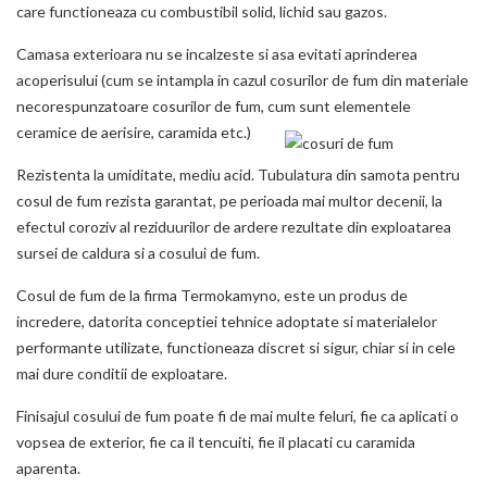
care functioneaza cu combustibil solid, lichid sau gazos.
Camasa exterioara nu se incalzeste si asa evitati aprinderea
acoperisului (cum se intampla in cazul cosurilor de fum din materiale
necorespunzatoare cosurilor de fum, cum sunt elementele
ceramice de aerisire, caramida etc.)
Rezistenta la umiditate, mediu acid. Tubulatura din samota pentru
cosul de fum rezista garantat, pe perioada mai multor decenii, la
efectul coroziv al reziduurilor de ardere rezultate din exploatarea
sursei de caldura si a cosului de fum.
Cosul de fum de la firma Termokamyno, este un produs de
incredere, datorita conceptiei tehnice adoptate si materialelor
performante utilizate, functioneaza discret si sigur, chiar si in cele
mai dure conditii de exploatare.
Finisajul cosului de fum poate fi de mai multe feluri, fie ca aplicati o
vopsea de exterior, fie ca il tencuiti, fie il placati cu caramida
aparenta.