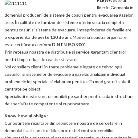
PLEWA
este un
lider în Germania în
domeniul producerii de sisteme de cosuri pentru evacuarea gazelor
arse. În calitate de furnizor de sisteme oferim solutia completa
pentru cosuri si sisteme de evacuare. Intreprinderea de familie are
o
experienta de peste 130 de ani
. Moderna noastra organizare
este certificata conform
DIN EN ISO 9001
.
Prin reteaua noastra de distributie si service garantam clientilor
nostri timpi redusi de reactie si livrare.
Noi consiliem clientii în toate problemele legate de tehnologia
cosurilor si sistemelor de evacuare a gazelor, analizam individual
problemele lor speciale si elaboram pentru ei în mod gratuit solutii
centrate pe obiect.
Specialistii nostri sunt disponibili pe santier pentru a da instructiuni
de specialitate competente si cuprinzatoare.
Know-how-ul obliga
:
Cunostintele rezultate din proiectele noastre de cercetare în
domeniul fizicii constructiilor, protectiei contra incendiilor,
sigurantei în exploatare si economisirii energiei, au fost cuprinse în