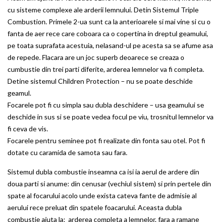
cu sisteme complexe ale arderii lemnului. Detin Sistemul Triple
Combustion. Primele 2-ua sunt ca la anterioarele si mai vine si cu o
fanta de aer rece care coboara ca o copertina in dreptul geamului,
pe toata suprafata acestuia, nelasand-ul pe acesta sa se afume asa
de repede. Flacara are un joc superb deoarece se creaza o
cumbustie din trei parti diferite, arderea lemnelor va fi completa.
Detine sistemul Children Protection – nu se poate deschide
geamul.
Focarele pot fi cu simpla sau dubla deschidere – usa geamului se
deschide in sus si se poate vedea focul pe viu, trosnitul lemnelor va
fi ceva de vis.
Focarele pentru seminee pot fi realizate din fonta sau otel. Pot fi
dotate cu caramida de samota sau fara.
Sistemul dubla combustie inseamna ca isi ia aerul de ardere din
doua parti si anume: din cenusar (vechiul sistem) si prin pertele din
spate al focarului acolo unde exista cateva fante de admisie al
aerului rece preluat din spatele foacarului. Aceasta dubla
combustie ajuta la: arderea completa a lemnelor, fara a ramane