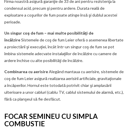
Firma noastră asigură garanţie de 33 de ani pentru rezistenţa la
condensul acid, precum şi pentru ardere. Durata reală de
exploatare a coşurilor de fum poate atinge însă şi dublul acestei
perioade.
Un singur coş de fum – mai multe posibilităţi de
încălzire
Sistemele de coş de fum Leier oferă o asemenea libertate
a proiectării şi execuţiei, încât într-un singur coş de fum se pot
îmbina sistemele adecvate instalaţiilor de încălzire cu camere de
ardere închise cu alte posibilităţi de încălzire.
Combinarea cu aerisire
Alegând mantaua cu aerisire, sistemele de
coş de fum Leier asigură realizarea aerisirii artificiale, gravitaţionale
a încăperilor. Hornul este totodată potrivit chiar şi amplasării
ulterioare a unor cabluri (cablu TV, cablul sistemului de alarmă, etc.),
fără ca planşeul să fie desfăcut.
FOCAR SEMINEU CU SIMPLA
COMBUSTIE