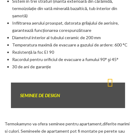
Sistem în trei straturi (manta exterioară din cărămidă,
termoizolație din vată minerală bazaltică, tub interior din
șamotă)
Infiltrarea aerului proaspat, datorata grilajului de aerisire,
garantează funcționarea corespunzătoare
Diametrul interior al tubului ceramic de 200 mm
Temperatura maximă de evacuare a gazului de ardere: 600 °C
Rezistență la foc EI 90
Racordul pentru orificiul de evacuare a fumului 90° şi 45°
30 de ani de garanție
SEMINEE
DE DESIGN
Termokamyno va ofera seminee pentru apartament,diferite marimi
si culori. Semineele de apartament pot fi montate pe perete sau