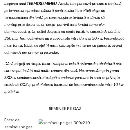
alegerea unui
TERMOȘEMINEU.
Acesta funcționează precum o centrală
pe lemne care produce căldură pentru calorifere. Pteți alege un
termoșemineu din fontă pe construcșia exterioară a căruia să
montați grile de aer cu un design potrivit interiorului camerelor
dumneavoastra. Un astfel de șemineu poate încălzi o cameră de până la
250 mp. Termocăminele au o capacitate între 8 kw și 30 kw. Focarele pot
fi din fontă, tablă, de oțel (4 mm), căptușite în interior cu șamotă, având
admisie de aer primar și secundar.
Dăcă alegeți un simplu focar tradițional există sisteme de tubulatură prin
care se pot încălzi mai multe camere din casă. Ne remarcăm prin gama
EKO
cu șeminee construite după standarde germane în ceea ce privește
emisia de
CO2
și praf. Puterea focarului de termosemineu este între 10 kw
și 25 kw.
SEMINEE PE GAZ
Focar de
semineu pe gaz