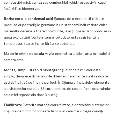
combustibil mixt, cu gaz sau combustibil lichid, respectiv în cazul
încălzirii cu bioenergie.
Rezistenta la condensul acid
Şamota de o excelentă calitate
produsă după tradiţiile germane la un standard înalt rezistă chiar
mai multe decenii la toate coroziunile, la acţiunile acizilor produse în
urma exploatării foarte intense, totodată este rezistentă la
temperaturi foarte înalte fără a se deteriora.
Materie prima naturala
Argila expandata la fabricarea mantalei si
samota arsa.
Montaj simplu si rapid
Montajul coşurilor de fum Leier este
simplu, deoarece dimensiunile diferitelor elemente sunt realizate
astfel, încât să se îmbine perfect. Înălţimea principalelor elemente
ale sistemelor este de 33 cm, un metru de coş de fum construindu-
se astfel repede din doar 3 bucăţi.
Fiabilitate
Datorită materialelor utilizate, a dezvoltării sistemelor
coşurile de fum funcţionează fiabil şi în cele mai vitrege condiţii.