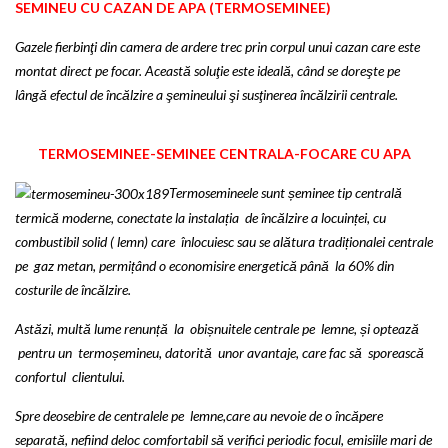
SEMINEU CU CAZAN DE APA (TERMOSEMINEE)
Gazele fierbinţi din camera de ardere trec prin corpul unui cazan care este
montat direct pe focar. Această soluţie este ideală, când se doreşte pe
lângă efectul de încălzire a şemineului şi susţinerea încălzirii centrale.
TERMOSEMINEE-SEMINEE CENTRALA-FOCARE CU APA
Termosemineele sunt șeminee tip centrală
termică moderne, conectate la instalația de încălzire a locuinței, cu
combustibil solid ( lemn) care înlocuiesc sau se alătura tradiționalei centrale
pe gaz metan, permițând o economisire energetică până la 60% din
costurile de încălzire.
Astăzi, multă lume renunță la obișnuitele centrale pe lemne, și optează
pentru un termoșemineu, datorită unor avantaje, care fac să sporească
confortul clientului.
Spre deosebire de centralele pe lemne,care au nevoie de o încăpere
separată, nefiind deloc comfortabil să verifici periodic focul, emisiile mari de